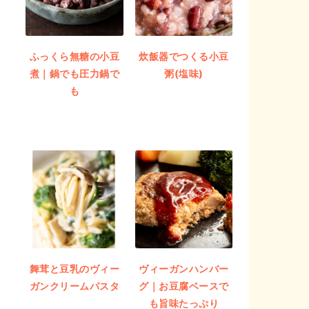
ふっくら無糖の小豆
炊飯器でつくる小豆
煮｜鍋でも圧力鍋で
粥(塩味)
も
舞茸と豆乳のヴィー
ヴィーガンハンバー
ガンクリームパスタ
グ｜お豆腐ベースで
も旨味たっぷり