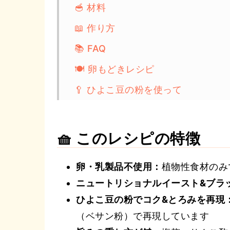
🥣 材料
📖 作り方
📚 FAQ
🍽️ 卵もどきレシピ
🥄 ひよこ豆の粉を使って
🍝 もっとヴィーガンパスタ
✏️ レシピカード
🧺 このレシピの特徴
卵・乳製品不使用：
植物性食材のみ
ニュートリショナルイースト&ブラ
ひよこ豆の粉でコク&とろみを再現
（ベサン粉）で再現しています