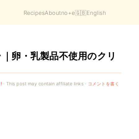
Recipes
About
no+e
🇬🇧English
ラ｜卵・乳製品不使用のクリ
!
· This post may contain affiliate links ·
コメントを書く