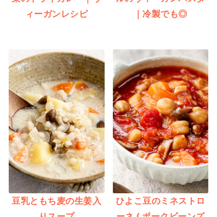
ィーガンレシピ
｜冷製でも◎
豆乳ともち麦の生姜入
ひよこ豆のミネストロ
りスープ
ーネ ( ポークビーンズ