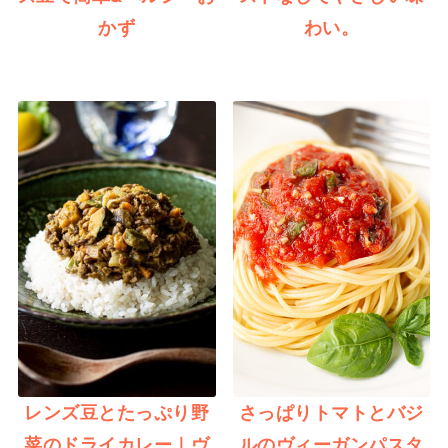
かず
わい。
レンズ豆とたっぷり野
さっぱりトマトとバジ
菜のドライカレー｜ヴ
ルのヴィーガンパスタ