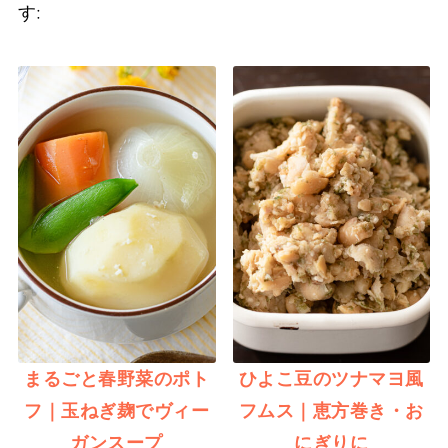
す:
まるごと春野菜のポト
ひよこ豆のツナマヨ風
フ｜玉ねぎ麹でヴィー
フムス｜恵方巻き・お
ガンスープ
にぎりに