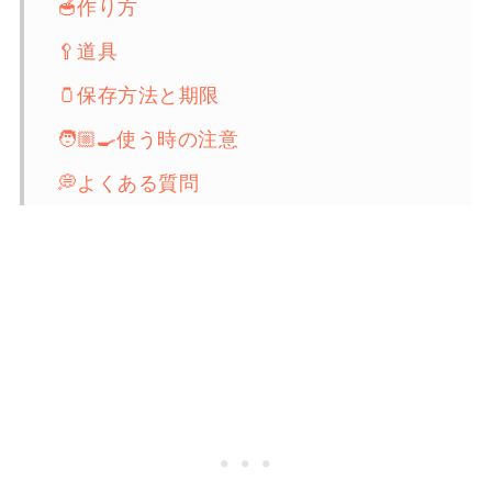
🥣作り方
🥄道具
🫙保存方法と期限
🧑🏼‍🍳使う時の注意
💭よくある質問
👨🏻‍🍳玉ねぎ麹を使ったオススメのレシ
ピ