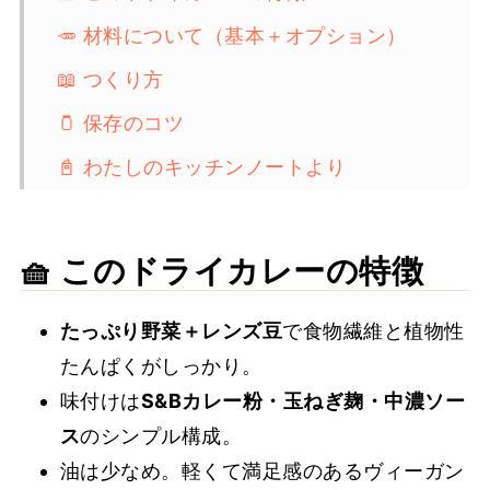
🥕 材料について（基本＋オプション）
📖 つくり方
🫙 保存のコツ
📓 わたしのキッチンノートより
📚 よくある質問（FAQ）
👒 皮付きレンズ豆で楽しむ。ヴィーガン
🧺 このドライカレーの特徴
レシピ
たっぷり野菜＋レンズ豆
で食物繊維と植物性
☀️ もっと食べたい。ヴィーガンカレーの
たんぱくがしっかり。
レシピ
味付けは
S&Bカレー粉・玉ねぎ麹・中濃ソー
✏️ レシピカード｜分量・作り方のまとめ
ス
のシンプル構成。
🌿 おわりに
油は少なめ。軽くて満足感のあるヴィーガン