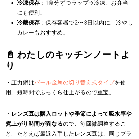
冷凍保存
：1食分ずつラップ→冷凍。お弁当
にも便利。
冷蔵保存
：保存容器で2〜3日以内に。冷やし
カレーもおすすめ。
📓 わたしのキッチンノートよ
り
・圧力鍋は
パール金属の切り替え式タイプ
を使
用。短時間でふっくら仕上がるので重宝。
・
レンズ豆は購入ロットや季節によって吸水率や
煮上がり時間が異なる
ので、毎回微調整するこ
と。たとえば最近入手したレンズ豆は、同じブラ