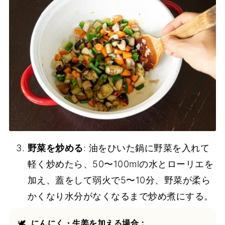
野菜を炒める
: 油をひいた鍋に野菜を入れて
軽く炒めたら、50〜100mlの水とローリエを
加え、蓋をして弱火で5〜10分、野菜が柔ら
かくなり水分がなくなるまで炒め煮にする。
🕊
 にんにく・生姜を加える場合：