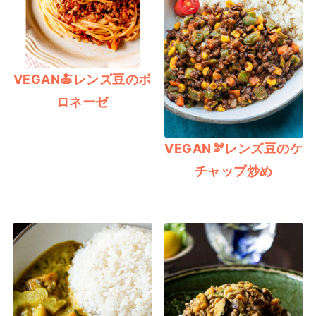
VEGAN🍝レンズ豆のボ
ロネーゼ
VEGAN🫘レンズ豆のケ
チャップ炒め