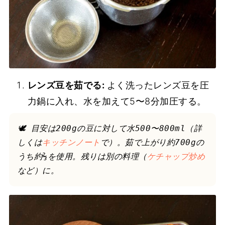
レンズ豆を茹でる:
よく洗ったレンズ豆を圧
力鍋に入れ、水を加えて5〜8分加圧する。
🕊 目安は200gの豆に対して水500〜800ml（詳
しくは
キッチンノート
で）。茹で上がり約700gの
うち約⅔を使用。残りは別の料理（
ケチャップ炒め
など）に。