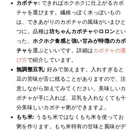
カボチャ:
できればホクホクに仕上がるカボ
チャを選びます。繊維っぽく水っぽいもの
は、できあがりのカボチャの風味がいまひと
つに。品種は
坊ちゃんカボチャ
や
ロロン
とい
った、
ホクホク食感と強い甘みが特徴のカボ
チャ
を選ぶといいです。詳細は
カボチャの選
び方
で紹介しています。
無調整豆乳:
好みで加えます。入れすぎると
豆の苦味が舌に残ることがありますので、注
意しながら加えてみてください。美味しいカ
ボチャが手に入れば、豆乳を入れなくても十
分美味しいカボチャ粥ができますよ。
もち米:
うるち米ではなくもち米を使ってお
粥を作ります。もち米特有の甘味と風味がデ