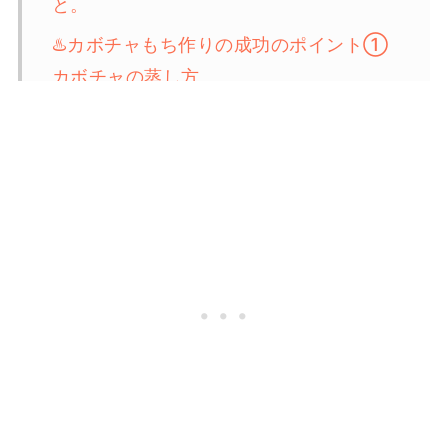
と。
♨️カボチャもち作りの成功のポイント①
カボチャの蒸し方
🙆‍♀️カボチャもちづくりの成功のポイント
② カボチャ選び
🍴使った道具
🫙保存方法と日持ち
💭よくある質問
🎃カボチャを使ったレシピ
📣最新のヴィーガンレシピ
📖レシピカード