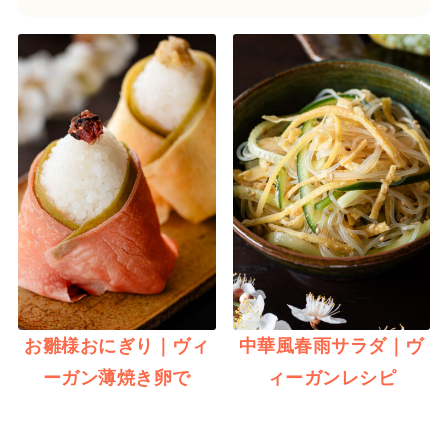
お雛様おにぎり｜ヴィ
中華風春雨サラダ｜ヴ
ーガン薄焼き卵で
ィーガンレシピ