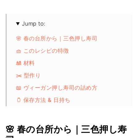
Jump to:
🌸 春の台所から｜三色押し寿司
🧺 このレシピの特徴
🎎 材料
✂️ 型作り
📖 ヴィーガン押し寿司の詰め方
🫙 保存方法 & 日持ち
🥚 余った錦糸卵で｜副菜 & おひなさまお
にぎり
🌸 春の台所から｜三色押し寿
🥗 押し寿司に合うおかず・献立