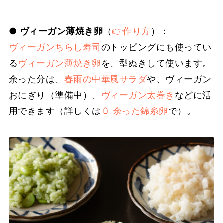
●
ヴィーガン薄焼き卵
（
👉作り方
）：
ヴィーガンちらし寿司
のトッピングにも使ってい
る
ヴィーガン薄焼き卵
を、型ぬきして使います。
余った分は、
春雨の中華風サラダ
や、ヴィーガン
おにぎり（準備中）、
ヴィーガン太巻き
などに活
用できます（詳しくは
🥚 余った錦糸卵
で）。