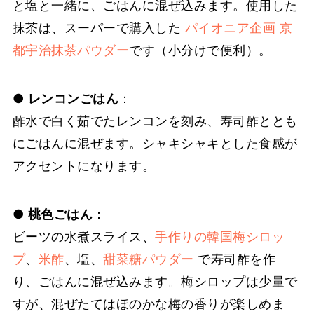
と塩と一緒に、ごはんに混ぜ込みます。使用した
抹茶は、スーパーで購入した
パイオニア企画 京
都宇治抹茶パウダー
です（小分けで便利）。
●
レンコンごはん
：
酢水で白く茹でたレンコンを刻み、寿司酢ととも
にごはんに混ぜます。シャキシャキとした食感が
アクセントになります。
●
桃色ごはん
：
ビーツの水煮スライス、
手作りの韓国梅シロッ
プ
、
米酢
、塩、
甜菜糖パウダー
で寿司酢を作
り、ごはんに混ぜ込みます。梅シロップは少量で
すが、混ぜたてはほのかな梅の香りが楽しめま