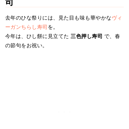
司
📚 FAQ
去年のひな祭りには、見た目も味も華やかな
ヴィ
🌷 おすすめレシピ❶ ピンク色が鮮やかな
ーガンちらし寿司
を。
箸休め
今年は、ひし餅に見立てた
三色押し寿司
で、春
🍱 おすすめレシピ❷ ヴィーガン寿司
の節句をお祝い。
🍽️ おすすめレシピ❸ 便利な大皿料理
🌼 おすすめレシピ❹ 定番のおかず & 副
菜
✏️ レシピカード｜分量・作り方のまとめ