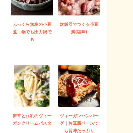
ふっくら無糖の小豆
炊飯器でつくる小豆
煮｜鍋でも圧力鍋で
粥(塩味)
も
舞茸と豆乳のヴィー
ヴィーガンハンバー
ガンクリームパスタ
グ｜お豆腐ベースで
も旨味たっぷり