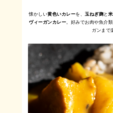
懐かしい
黄色いカレー
を、
玉ねぎ麹
と
米
ヴィーガンカレー
。好みでお肉や魚介類
ガンまで