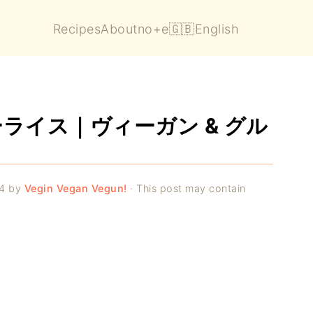
Recipes
About
no+e
🇬🇧English
ライス｜ヴィーガン & グル
4
by
Vegin Vegan Vegun!
· This post may contain