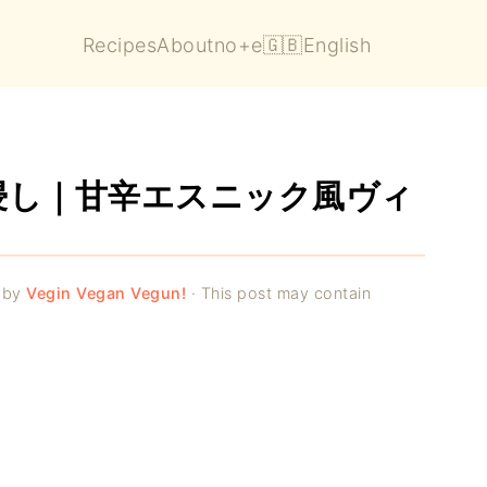
Recipes
About
no+e
🇬🇧English
浸し｜甘辛エスニック風ヴィ
by
Vegin Vegan Vegun!
· This post may contain