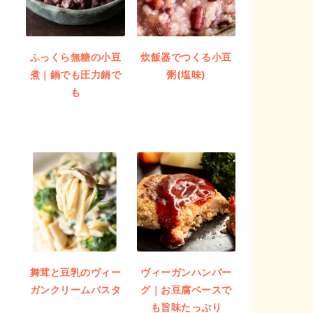
ふっくら無糖の小豆
炊飯器でつくる小豆
煮｜鍋でも圧力鍋で
粥(塩味)
も
舞茸と豆乳のヴィー
ヴィーガンハンバー
ガンクリームパスタ
グ｜お豆腐ベースで
も旨味たっぷり