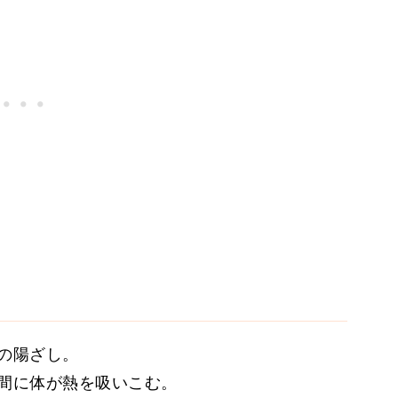
の陽ざし。
間に体が熱を吸いこむ。